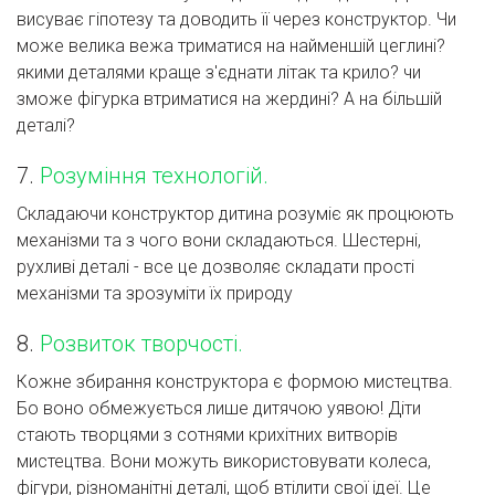
висуває гіпотезу та доводить її через конструктор. Чи
може велика вежа триматися на найменшій цеглині?
якими деталями краще з'єднати літак та крило? чи
зможе фігурка втриматися на жердині? А на більшій
деталі?
7.
Розуміння технологій.
Складаючи конструктор дитина розуміє як процюють
механізми та з чого вони складаються. Шестерні,
рухливі деталі - все це дозволяє складати прості
механізми та зрозуміти їх природу
8.
Розвиток творчості.
Кожне збирання конструктора є формою мистецтва.
Бо воно обмежується лише дитячою уявою! Діти
стають творцями з сотнями крихітних витворів
мистецтва. Вони можуть використовувати колеса,
фігури, різноманітні деталі, щоб втілити свої ідеї. Це